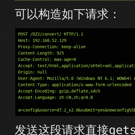
可以构造如下请求：
POST /DZ2/convert/ HTTP/1.1

Host: 192.168.52.129

Proxy-Connection: keep-alive

Content-Length: 925

Cache-Control: max-age=0

Accept: text/html,application/xhtml+xml,applicati
Origin: null

User-Agent: Mozilla/5.0 (Windows NT 6.1; WOW64) 
Content-Type: application/x-www-form-urlencoded

Accept-Encoding: gzip,deflate,sdch

Accept-Language: zh-CN,zh;q=0.8

发送这段请求直接gets