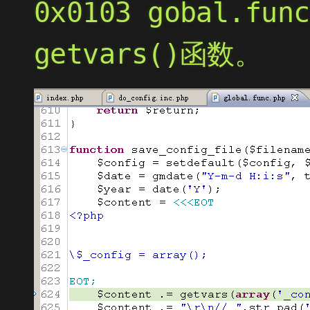
0x0103 gobal.f
getvars()函数。