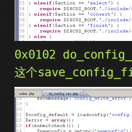
0x0102 do_confi
这个save_config_