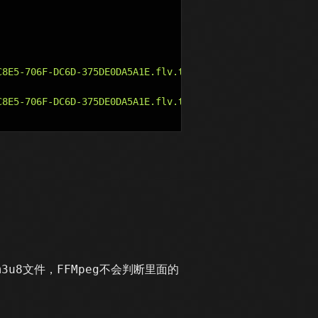
8E5-706F-DC6D-375DE0DA5A1E.flv.ts?ts_start=0&ts_end=5.9&
8E5-706F-DC6D-375DE0DA5A1E.flv.ts?ts_start=5.9&ts_end=6.
u8文件，FFMpeg不会判断里面的