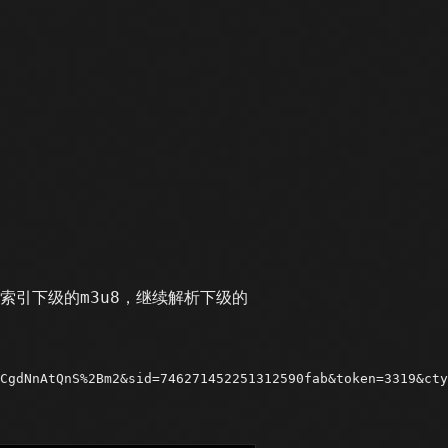
去索引下级的m3u8，继续解析下级的
CgdNnAtQnS%2Bm2&sid=746271452251312590fab&token=3319&cty