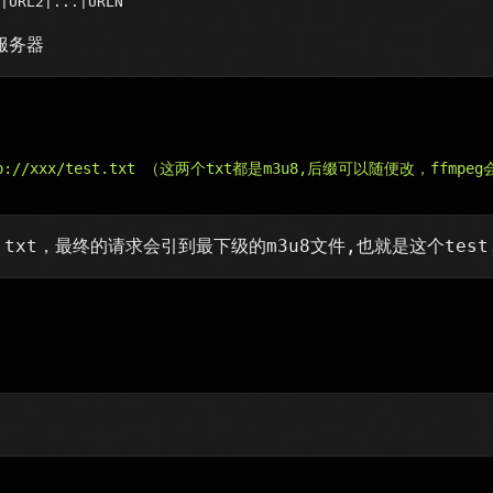
|URL2|...|URLN
b服务器
|http://xxx/test.txt （这两个txt都是m3u8,后缀可以随便改，ffmp
.txt，最终的请求会引到最下级的m3u8文件,也就是这个test.