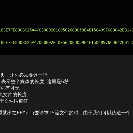
183E7FE8D0BC25A4/030002010056208D059E4E15049976CD642E01-C
183E7FE8D0BC25A4/030002010056208D059E4E15049976CD642E01-C
文件头，开头必须要这一行
TION 表示整个媒体的长度 这里是6秒
标签可有可无
TS流文件的长度
相当于文件结束符
就出在FFMpeg去请求TS流文件的时，由于我们可以伪造一个m3