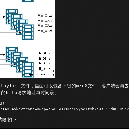
laylist文件，里面可以包含下级的m3u8文件，客户端会再
文件的http请求地址与时间段。
8?
714824&keyframe=0&ep=dSaSGE6MUssC5ybeiz8bYiXiIiZdXP0O9h2
，内容如下：