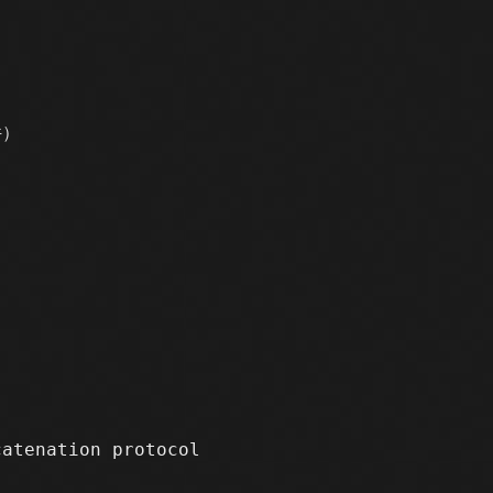
件）
nation protocol